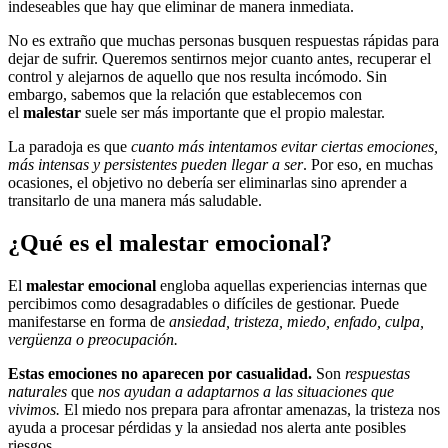
indeseables que hay que eliminar de manera inmediata.
No es extraño que muchas personas busquen respuestas rápidas para
dejar de sufrir. Queremos sentirnos mejor cuanto antes, recuperar el
control y alejarnos de aquello que nos resulta incómodo. Sin
embargo, sabemos que la relación que establecemos con
el
malestar
suele ser más importante que el propio malestar.
La paradoja es que
cuanto más intentamos evitar ciertas emociones,
más intensas y persistentes pueden llegar a ser
. Por eso, en muchas
ocasiones, el objetivo no debería ser eliminarlas sino aprender a
transitarlo de una manera más saludable.
¿Qué es el malestar emocional?
El
malestar emocional
engloba aquellas experiencias internas que
percibimos como desagradables o difíciles de gestionar. Puede
manifestarse en forma de
ansiedad, tristeza, miedo, enfado, culpa,
vergüenza o preocupación.
Estas emociones no aparecen por casualidad.
Son
respuestas
naturales
que
nos ayudan a adaptarnos a las situaciones que
vivimos.
El miedo nos prepara para afrontar amenazas, la tristeza nos
ayuda a procesar pérdidas y la ansiedad nos alerta ante posibles
riesgos.