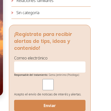
Relaciones familiares
Sin categoría
¡Regístrate para recibir
alertas de tips, ideas y
contenido!
Correo electrónico
Responsable del tratamiento:
Gema Jerónimo (Psicóloga)
Finalidad:
Gestión de envío de noticias de interés.
Legitimación:
Su consentimiento el cual nos otorga al
seleccionar las casillas.
Destinatarios de los datos:
No existe ninguna cesión de datos
Acepto el envío de noticias de interés y alertas.
prevista, salvo obligación legal.
Derechos:
Podrá ejercitar los derechos de acceso, rectificación,
supresión, oposición, portabilidad y retirada de
consentimiento de sus datos personales en la dirección de