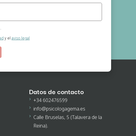
.
nimo (Psicóloga)
dad
y el
aviso legal
 información que se realizan a través de la página web.
o el cual nos otorga al seleccionar las casillas.
guna cesión de datos prevista, salvo obligación legal.
e acceso, rectificación, supresión, oposición, portabilidad y retirada de
n la dirección de correo electrónico. En la política de privacidad de la
ación.
Datos de contacto
+34 602476599
info@psicologagema.es
Calle Bruselas, 5 (Talavera de la
Reina).