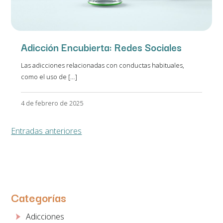
Adicción Encubierta: Redes Sociales
Las adicciones relacionadas con conductas habituales,
como el uso de […]
4 de febrero de 2025
Navegación
Entradas anteriores
de
entradas
Categorías
Adicciones