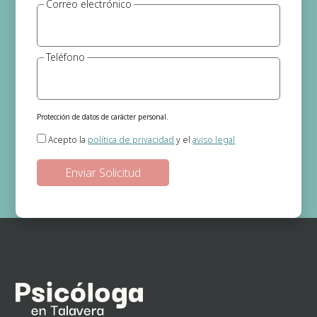
Correo electrónico
Teléfono
Protección de datos de carácter personal.
Responsable del tratamiento:
Gema Jerónimo (Psicóloga)
Acepto la
política de privacidad
y el
aviso legal
Finalidad:
Gestión de las solicitudes de información que se realizan a
través de la página web.
Legitimación:
En base a su consentimiento el cual nos otorga al
seleccionar las casillas.
Destinatarios de los datos:
No existe ninguna cesión de datos prevista,
salvo obligación legal.
Derechos:
Podrá ejercitar los derechos de acceso, rectificación, supresión,
oposición, portabilidad y retirada de consentimiento de sus datos
personales en la dirección de correo electrónico. En la política de
privacidad de la página web podrá ampliar está información.