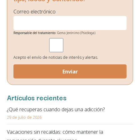
Correo electrónico
Responsable del tratamiento:
Gema Jerónimo (Psicóloga)
Finalidad:
Gestión de envío de noticias de interés.
Legitimación:
Su consentimiento el cual nos otorga al seleccionar las casillas.
Destinatarios de los datos:
No existe ninguna cesión de datos prevista, salvo
obligación legal.
Acepto el envío de noticias de interés y alertas.
Derechos:
Podrá ejercitar los derechos de acceso, rectificación, supresión,
oposición, portabilidad y retirada de consentimiento de sus datos personales
en la dirección de correo electrónico. En la política de privacidad de la página
web podrá ampliar está información.
Artículos recientes
¿Qué recuperas cuando dejas una adicción?
29 de julio de 2026
Vacaciones sin recaídas: cómo mantener la