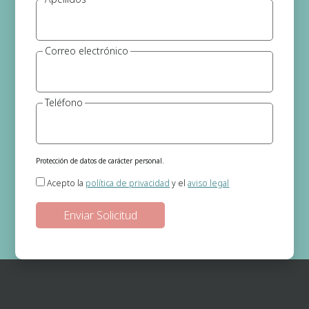
Correo electrónico
Teléfono
Protección de datos de carácter personal.
Responsable del tratamiento:
Gema Jerónimo (Psicóloga)
Acepto la
política de privacidad
y el
aviso legal
Finalidad:
Gestión de las solicitudes de información que se realizan a
través de la página web.
Legitimación:
En base a su consentimiento el cual nos otorga al
seleccionar las casillas.
Destinatarios de los datos:
No existe ninguna cesión de datos prevista,
salvo obligación legal.
Derechos:
Podrá ejercitar los derechos de acceso, rectificación, supresión,
oposición, portabilidad y retirada de consentimiento de sus datos
personales en la dirección de correo electrónico. En la política de
privacidad de la página web podrá ampliar está información.