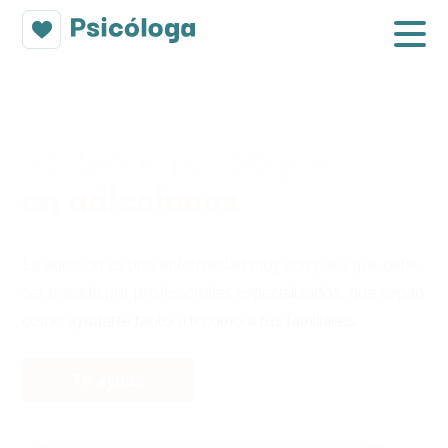
Asistencia psicológica
en adicciones
La adicción es una enfermedad muy compleja que debe
ser tratada por profesionales especializados, que sepan
cómo ayudarte tanto a ti como a tus familiares.
Te ayudo