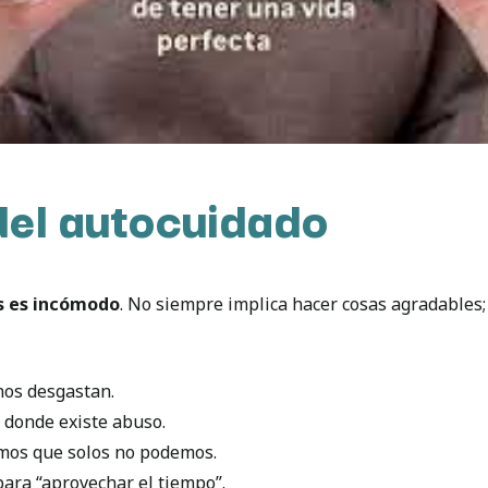
del autocuidado
s es incómodo
. No siempre implica hacer cosas agradables
os desgastan.
s donde existe abuso.
mos que solos no podemos.
ara “aprovechar el tiempo”.