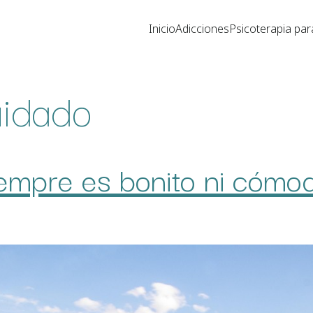
Inicio
Adicciones
Psicoterapia par
uidado
iempre es bonito ni cómo