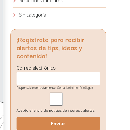
Relaciones familiares
Sin categoría
¡Regístrate para recibir
alertas de tips, ideas y
contenido!
Correo electrónico
Responsable del tratamiento:
Gema Jerónimo (Psicóloga)
Finalidad:
Gestión de envío de noticias de interés.
Legitimación:
Su consentimiento el cual nos otorga al
seleccionar las casillas.
Destinatarios de los datos:
No existe ninguna cesión de datos
Acepto el envío de noticias de interés y alertas.
prevista, salvo obligación legal.
Derechos:
Podrá ejercitar los derechos de acceso, rectificación,
supresión, oposición, portabilidad y retirada de
consentimiento de sus datos personales en la dirección de