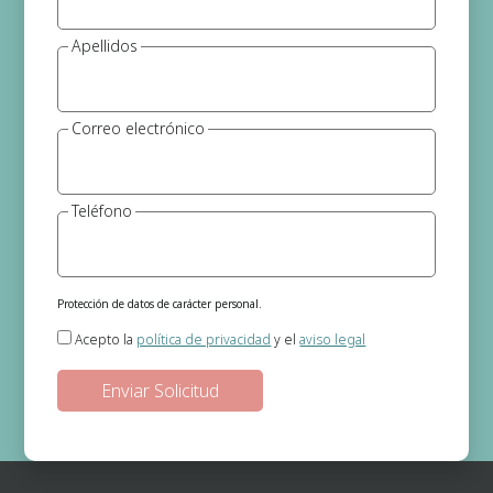
Apellidos
Correo electrónico
Teléfono
Protección de datos de carácter personal.
Responsable del tratamiento:
Gema Jerónimo (Psicóloga)
Acepto la
política de privacidad
y el
aviso legal
Finalidad:
Gestión de las solicitudes de información que se realizan a
través de la página web.
Legitimación:
En base a su consentimiento el cual nos otorga al
seleccionar las casillas.
Destinatarios de los datos:
No existe ninguna cesión de datos prevista,
salvo obligación legal.
Derechos:
Podrá ejercitar los derechos de acceso, rectificación, supresión,
oposición, portabilidad y retirada de consentimiento de sus datos