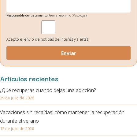
Responsable del tratamiento:
Gema Jerónimo (Psicóloga)
Finalidad:
Gestión de envío de noticias de interés.
Legitimación:
Su consentimiento el cual nos otorga al seleccionar las casillas.
Destinatarios de los datos:
No existe ninguna cesión de datos prevista, salvo obligación
legal.
Acepto el envío de noticias de interés y alertas.
Derechos:
Podrá ejercitar los derechos de acceso, rectificación, supresión, oposición,
portabilidad y retirada de consentimiento de sus datos personales en la dirección de
correo electrónico. En la política de privacidad de la página web podrá ampliar está
información.
Artículos recientes
¿Qué recuperas cuando dejas una adicción?
29 de julio de 2026
Vacaciones sin recaídas: cómo mantener la recuperación
durante el verano
15 de julio de 2026