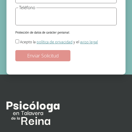
Teléfono
Protección de datos de carácter personal.
Responsable del tratamiento:
Gema Jerónimo (Psicóloga)
Acepto la
política de privacidad
y el
aviso legal
Finalidad:
Gestión de las solicitudes de información que se realizan a
través de la página web.
Legitimación:
En base a su consentimiento el cual nos otorga al
seleccionar las casillas.
Destinatarios de los datos:
No existe ninguna cesión de datos prevista,
salvo obligación legal.
Derechos:
Podrá ejercitar los derechos de acceso, rectificación, supresión,
oposición, portabilidad y retirada de consentimiento de sus datos
personales en la dirección de correo electrónico. En la política de
privacidad de la página web podrá ampliar está información.