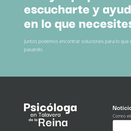
escucharte y ayud
en lo que necesite
Juntos podemos encontrar soluciones para lo que 
pasando.
Notici
Correo el