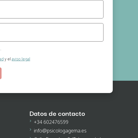
.
nimo (Psicóloga)
dad
y el
aviso legal
 información que se realizan a través de la página web.
o el cual nos otorga al seleccionar las casillas.
guna cesión de datos prevista, salvo obligación legal.
e acceso, rectificación, supresión, oposición, portabilidad y retirada de
n la dirección de correo electrónico. En la política de privacidad de la
ación.
Datos de contacto
+34 602476599
info@psicologagema.es