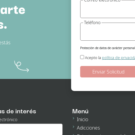
arte
s.
Teléfono
estás
Protección de datos de carácter personal
Responsable del tratamiento:
Gema Jeró
Acepto la
política de privaci
Finalidad:
Gestión de las solicitudes de
Legitimación:
En base a su consentimient
Destinatarios de los datos:
No existe nin
Derechos:
Podrá ejercitar los derechos d
consentimiento de sus datos personales e
página web podrá ampliar está inform
as de interés
Menú
Inicio
ectrónico
Adicciones