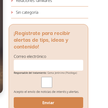
Relaciones familiares
Sin categoría
¡Regístrate para recibir
alertas de tips, ideas y
contenido!
Correo electrónico
Responsable del tratamiento:
Gema Jerónimo (Psicóloga)
Finalidad:
Gestión de envío de noticias de interés.
Legitimación:
Su consentimiento el cual nos otorga al
seleccionar las casillas.
Destinatarios de los datos:
No existe ninguna cesión de datos
Acepto el envío de noticias de interés y alertas.
prevista, salvo obligación legal.
Derechos:
Podrá ejercitar los derechos de acceso, rectificación,
supresión, oposición, portabilidad y retirada de
consentimiento de sus datos personales en la dirección de