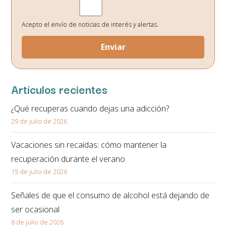
Legitimación:
Su consentimiento el cual nos otorga al seleccionar las casillas.
Destinatarios de los datos:
No existe ninguna cesión de datos prevista, salvo
obligación legal.
Acepto el envío de noticias de interés y alertas.
Derechos:
Podrá ejercitar los derechos de acceso, rectificación, supresión,
oposición, portabilidad y retirada de consentimiento de sus datos personales
en la dirección de correo electrónico. En la política de privacidad de la página
web podrá ampliar está información.
Artículos recientes
¿Qué recuperas cuando dejas una adicción?
29 de julio de 2026
Vacaciones sin recaídas: cómo mantener la
recuperación durante el verano
15 de julio de 2026
Señales de que el consumo de alcohol está dejando de
ser ocasional
8 de julio de 2026