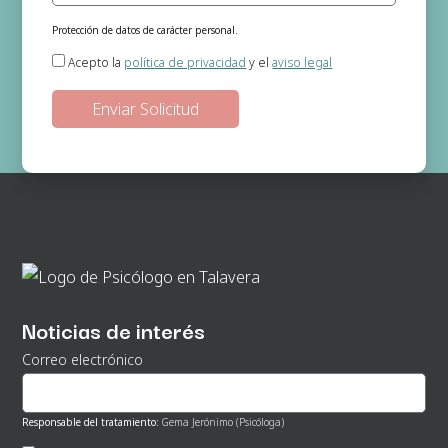
Protección de datos de carácter personal.
Responsable del tratamiento:
Gema Jerónimo (Psicóloga)
Acepto la
política de privacidad
y el
aviso legal
Finalidad:
Gestión de las solicitudes de información que se realizan a
través de la página web.
Legitimación:
En base a su consentimiento el cual nos otorga al
seleccionar las casillas.
Destinatarios de los datos:
No existe ninguna cesión de datos prevista,
salvo obligación legal.
Derechos:
Podrá ejercitar los derechos de acceso, rectificación, supresión,
oposición, portabilidad y retirada de consentimiento de sus datos
personales en la dirección de correo electrónico. En la política de
privacidad de la página web podrá ampliar está información.
Noticias de interés
Correo electrónico
Responsable del tratamiento:
Gema Jerónimo (Psicóloga)
Finalidad:
Gestión de envío de noticias de interés.