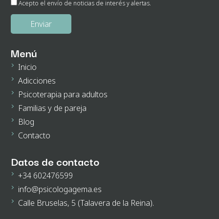
Acepto el envío de noticias de interés y alertas.
Legitimación:
Su consentimiento el cual nos otorga al seleccionar las casillas.
Destinatarios de los datos:
No existe ninguna cesión de datos prevista, salvo obligación
legal.
Derechos:
Podrá ejercitar los derechos de acceso, rectificación, supresión, oposición,
portabilidad y retirada de consentimiento de sus datos personales en la dirección de
Menú
correo electrónico. En la política de privacidad de la página web podrá ampliar está
información.
Inicio
Adicciones
Psicoterapia para adultos
Familias y de pareja
Blog
Contacto
Datos de contacto
+34 602476599
info@psicologagema.es
Calle Bruselas, 5 (Talavera de la Reina).