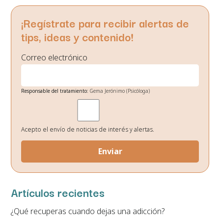
¡Regístrate para recibir alertas de
tips, ideas y contenido!
Correo electrónico
Responsable del tratamiento:
Gema Jerónimo (Psicóloga)
Finalidad:
Gestión de envío de noticias de interés.
Legitimación:
Su consentimiento el cual nos otorga al seleccionar las casillas.
Destinatarios de los datos:
No existe ninguna cesión de datos prevista, salvo
obligación legal.
Acepto el envío de noticias de interés y alertas.
Derechos:
Podrá ejercitar los derechos de acceso, rectificación, supresión,
oposición, portabilidad y retirada de consentimiento de sus datos personales
en la dirección de correo electrónico. En la política de privacidad de la página
web podrá ampliar está información.
Artículos recientes
¿Qué recuperas cuando dejas una adicción?