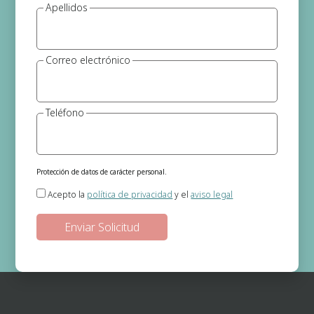
Apellidos
Correo electrónico
Teléfono
Protección de datos de carácter personal.
Responsable del tratamiento:
Gema Jerónimo (Psicóloga)
Acepto la
política de privacidad
y el
aviso legal
Finalidad:
Gestión de las solicitudes de información que se realizan a
través de la página web.
Legitimación:
En base a su consentimiento el cual nos otorga al
seleccionar las casillas.
Destinatarios de los datos:
No existe ninguna cesión de datos prevista,
salvo obligación legal.
Derechos:
Podrá ejercitar los derechos de acceso, rectificación, supresión,
oposición, portabilidad y retirada de consentimiento de sus datos
personales en la dirección de correo electrónico. En la política de
privacidad de la página web podrá ampliar está información.