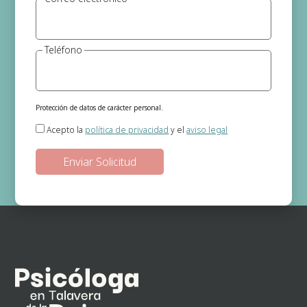
Teléfono
Protección de datos de carácter personal.
Responsable del tratamiento:
Gema Jerónimo (Psicóloga)
Acepto la
política de privacidad
y el
aviso legal
Finalidad:
Gestión de las solicitudes de información que se realizan a
través de la página web.
Legitimación:
En base a su consentimiento el cual nos otorga al
seleccionar las casillas.
Destinatarios de los datos:
No existe ninguna cesión de datos prevista,
salvo obligación legal.
Derechos:
Podrá ejercitar los derechos de acceso, rectificación, supresión,
oposición, portabilidad y retirada de consentimiento de sus datos
personales en la dirección de correo electrónico. En la política de
privacidad de la página web podrá ampliar está información.