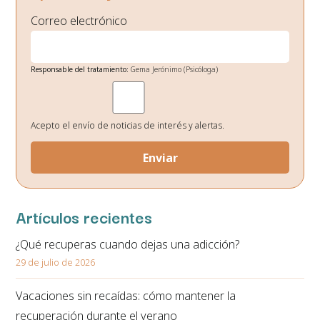
Correo electrónico
Responsable del tratamiento:
Gema Jerónimo (Psicóloga)
Finalidad:
Gestión de envío de noticias de interés.
Legitimación:
Su consentimiento el cual nos otorga al seleccionar las casillas.
Destinatarios de los datos:
No existe ninguna cesión de datos prevista, salvo
obligación legal.
Acepto el envío de noticias de interés y alertas.
Derechos:
Podrá ejercitar los derechos de acceso, rectificación, supresión,
oposición, portabilidad y retirada de consentimiento de sus datos personales
en la dirección de correo electrónico. En la política de privacidad de la página
web podrá ampliar está información.
Artículos recientes
¿Qué recuperas cuando dejas una adicción?
29 de julio de 2026
Vacaciones sin recaídas: cómo mantener la
recuperación durante el verano