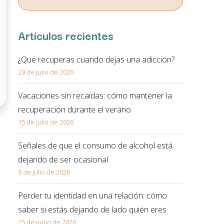
correo electrónico. En la política de privacidad de la página
web podrá ampliar está información.
Artículos recientes
¿Qué recuperas cuando dejas una adicción?
29 de julio de 2026
Vacaciones sin recaídas: cómo mantener la
recuperación durante el verano
15 de julio de 2026
Señales de que el consumo de alcohol está
dejando de ser ocasional
8 de julio de 2026
Perder tu identidad en una relación: cómo
saber si estás dejando de lado quién eres
25 de junio de 2026