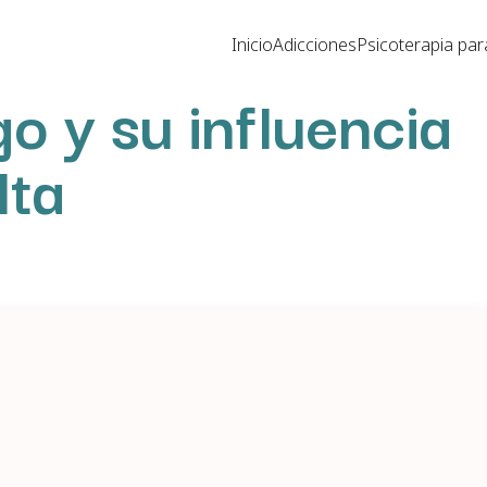
Inicio
Adicciones
Psicoterapia par
go y su influencia
lta