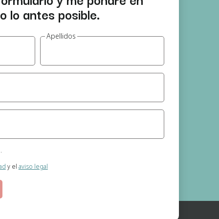
 lo antes posible.
Apellidos
.
nimo (Psicóloga)
dad
y el
aviso legal
 información que se realizan a través de la página web.
o el cual nos otorga al seleccionar las casillas.
guna cesión de datos prevista, salvo obligación legal.
e acceso, rectificación, supresión, oposición, portabilidad y retirada de
n la dirección de correo electrónico. En la política de privacidad de la
ación.