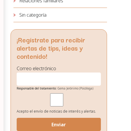
Relaciones familiares
Sin categoría
¡Regístrate para recibir
alertas de tips, ideas y
contenido!
Correo electrónico
Responsable del tratamiento:
Gema Jerónimo (Psicóloga)
Finalidad:
Gestión de envío de noticias de interés.
Legitimación:
Su consentimiento el cual nos otorga al
seleccionar las casillas.
Destinatarios de los datos:
No existe ninguna cesión de datos
Acepto el envío de noticias de interés y alertas.
prevista, salvo obligación legal.
Derechos:
Podrá ejercitar los derechos de acceso, rectificación,
supresión, oposición, portabilidad y retirada de
consentimiento de sus datos personales en la dirección de