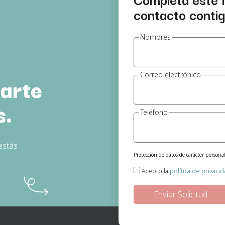
contacto contigo
Nombres
Correo electrónico
arte
s.
Teléfono
estás
Protección de datos de carácter personal
Responsable del tratamiento:
Gema Jeró
Acepto la
política de privaci
Finalidad:
Gestión de las solicitudes de
Legitimación:
En base a su consentimient
Destinatarios de los datos:
No existe nin
Derechos:
Podrá ejercitar los derechos d
consentimiento de sus datos personales e
página web podrá ampliar está inform