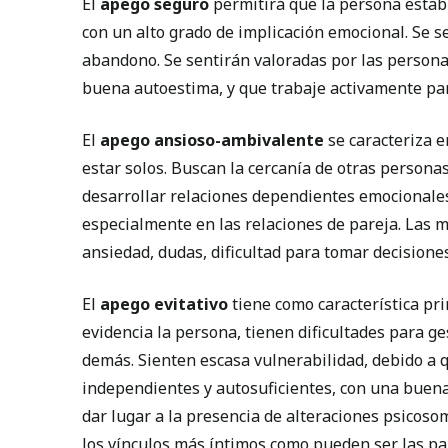
El
apego seguro
permitirá que la persona estab
con un alto grado de implicación emocional. Se s
abandono. Se sentirán valoradas por las persona
buena autoestima, y que trabaje activamente par
El
apego ansioso-ambivalente
se caracteriza e
estar solos. Buscan la cercanía de otras person
desarrollar relaciones dependientes emocionales
especialmente en las relaciones de pareja. Las
ansiedad, dudas, dificultad para tomar decisiones
El
apego evitativo
tiene como característica pr
evidencia la persona, tienen dificultades para g
demás. Sienten escasa vulnerabilidad, debido a 
independientes y autosuficientes, con una buen
dar lugar a la presencia de alteraciones psicoso
los vínculos más íntimos como pueden ser las pa