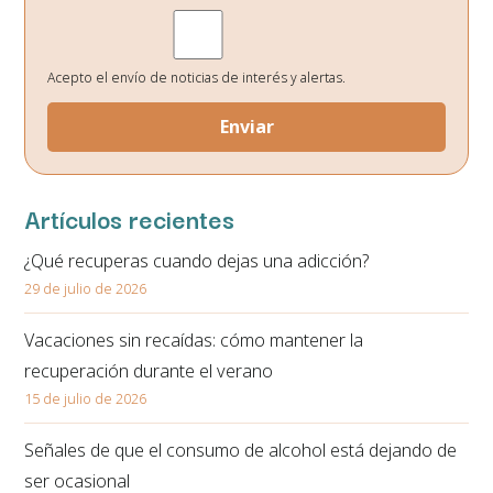
Finalidad:
Gestión de envío de noticias de interés.
Legitimación:
Su consentimiento el cual nos otorga al seleccionar las casillas.
Destinatarios de los datos:
No existe ninguna cesión de datos prevista, salvo
obligación legal.
Acepto el envío de noticias de interés y alertas.
Derechos:
Podrá ejercitar los derechos de acceso, rectificación, supresión,
oposición, portabilidad y retirada de consentimiento de sus datos personales
en la dirección de correo electrónico. En la política de privacidad de la página
web podrá ampliar está información.
Artículos recientes
¿Qué recuperas cuando dejas una adicción?
29 de julio de 2026
Vacaciones sin recaídas: cómo mantener la
recuperación durante el verano
15 de julio de 2026
Señales de que el consumo de alcohol está dejando de
ser ocasional