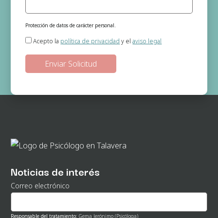
Protección de datos de carácter personal.
Responsable del tratamiento:
Gema Jerónimo (Psicóloga)
Acepto la
política de privacidad
y el
aviso legal
Finalidad:
Gestión de las solicitudes de información que se realizan a
través de la página web.
Legitimación:
En base a su consentimiento el cual nos otorga al
seleccionar las casillas.
Destinatarios de los datos:
No existe ninguna cesión de datos prevista,
salvo obligación legal.
Derechos:
Podrá ejercitar los derechos de acceso, rectificación, supresión,
oposición, portabilidad y retirada de consentimiento de sus datos
personales en la dirección de correo electrónico. En la política de
privacidad de la página web podrá ampliar está información.
Noticias de interés
Correo electrónico
Responsable del tratamiento:
Gema Jerónimo (Psicóloga)