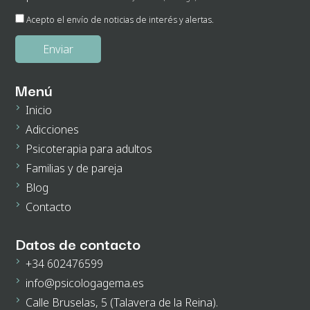
Finalidad:
Gestión de envío de noticias de interés.
Acepto el envío de noticias de interés y alertas.
Legitimación:
Su consentimiento el cual nos otorga al seleccionar las casillas.
Destinatarios de los datos:
No existe ninguna cesión de datos prevista, salvo obligación
legal.
Derechos:
Podrá ejercitar los derechos de acceso, rectificación, supresión, oposición,
portabilidad y retirada de consentimiento de sus datos personales en la dirección de
Menú
correo electrónico. En la política de privacidad de la página web podrá ampliar está
información.
Inicio
Adicciones
Psicoterapia para adultos
Familias y de pareja
Blog
Contacto
Datos de contacto
+34 602476599
info@psicologagema.es
Calle Bruselas, 5 (Talavera de la Reina).