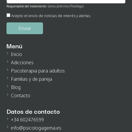
Responsable del tratamiento:
Gema Jerónimo (Psicóloga)
Finalidad:
Gestión de envío de noticias de interés.
Acepto el envío de noticias de interés y alertas.
Legitimación:
Su consentimiento el cual nos otorga al seleccionar las casillas.
Destinatarios de los datos:
No existe ninguna cesión de datos prevista, salvo obligación
legal.
Derechos:
Podrá ejercitar los derechos de acceso, rectificación, supresión, oposición,
portabilidad y retirada de consentimiento de sus datos personales en la dirección de
Menú
correo electrónico. En la política de privacidad de la página web podrá ampliar está
información.
Inicio
Adicciones
Psicoterapia para adultos
Familias y de pareja
Blog
Contacto
Datos de contacto
+34 602476599
info@psicologagema.es