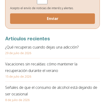
Destinatarios de los datos:
No existe ninguna cesión de datos prevista, salvo
obligación legal.
Acepto el envío de noticias de interés y alertas.
Derechos:
Podrá ejercitar los derechos de acceso, rectificación, supresión,
oposición, portabilidad y retirada de consentimiento de sus datos personales
en la dirección de correo electrónico. En la política de privacidad de la página
web podrá ampliar está información.
Artículos recientes
¿Qué recuperas cuando dejas una adicción?
29 de julio de 2026
Vacaciones sin recaídas: cómo mantener la
recuperación durante el verano
15 de julio de 2026
Señales de que el consumo de alcohol está dejando de
ser ocasional
8 de julio de 2026