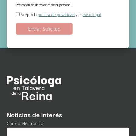
Protección de datos de carácter personal.
Responsable del tratamiento:
Gema Jerónimo (Psicóloga)
Acepto la
política de privacidad
y el
aviso legal
Finalidad:
Gestión de las solicitudes de información que se realizan a
través de la página web.
Legitimación:
En base a su consentimiento el cual nos otorga al
seleccionar las casillas.
Destinatarios de los datos:
No existe ninguna cesión de datos prevista,
salvo obligación legal.
Derechos:
Podrá ejercitar los derechos de acceso, rectificación, supresión,
oposición, portabilidad y retirada de consentimiento de sus datos
personales en la dirección de correo electrónico. En la política de
privacidad de la página web podrá ampliar está información.
Noticias de interés
Correo electrónico