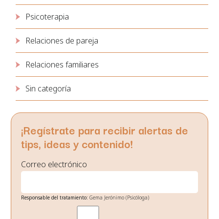
Psicoterapia
Relaciones de pareja
Relaciones familiares
Sin categoría
¡Regístrate para recibir alertas de
tips, ideas y contenido!
Correo electrónico
Responsable del tratamiento:
Gema Jerónimo (Psicóloga)
Finalidad:
Gestión de envío de noticias de interés.
Legitimación:
Su consentimiento el cual nos otorga al seleccionar las casillas.